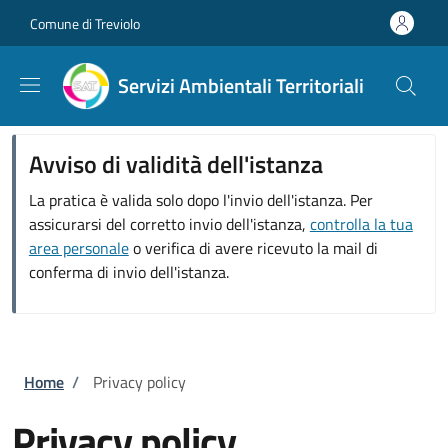
Salta al contenuto principale
Skip to footer content
Comune di Treviolo
Servizi Ambientali Territoriali
Avviso di validità dell'istanza
La pratica è valida solo dopo l'invio dell'istanza. Per
assicurarsi del corretto invio dell'istanza,
controlla la tua
area personale
o verifica di avere ricevuto la mail di
conferma di invio dell'istanza.
Briciole di pane
Home
/
Privacy policy
Privacy policy