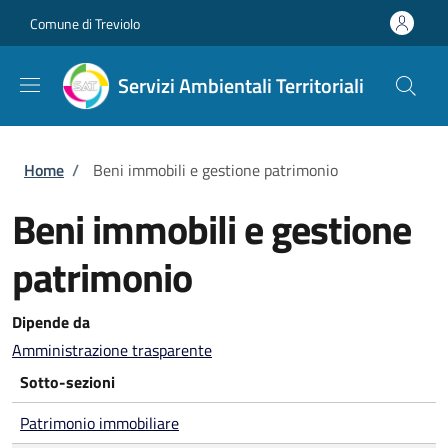
Salta al contenuto principale
Skip to footer content
Comune di Treviolo
Servizi Ambientali Territoriali
Briciole di pane
Home
/
Beni immobili e gestione patrimonio
Beni immobili e gestione
patrimonio
Dipende da
Amministrazione trasparente
Sotto-sezioni
Patrimonio immobiliare