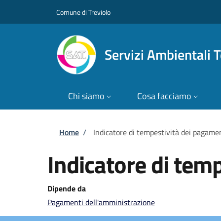
Salta al contenuto principale
Skip to footer content
Comune di Treviolo
Servizi Ambientali Te
Chi siamo
Cosa facciamo
Briciole di pane
Home
/
Indicatore di tempestività dei pagame
Indicatore di tem
Dipende da
Pagamenti dell'amministrazione