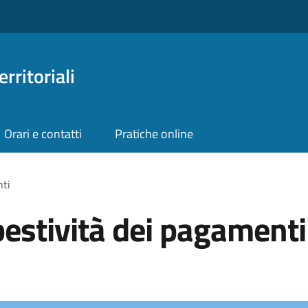
rritoriali
Orari e contatti
Pratiche online
nti
pestività dei pagamenti